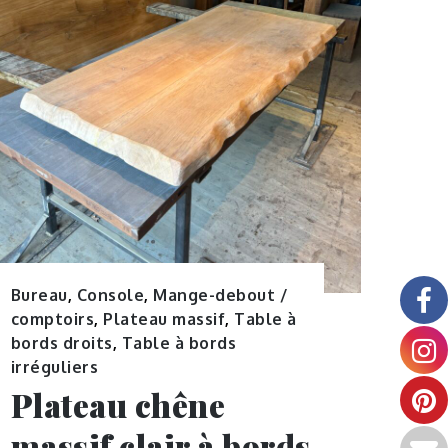
Bureau
,
Console
,
Mange-debout /
comptoirs
,
Plateau massif
,
Table à
bords droits
,
Table à bords
irréguliers
Plateau chêne
massif clair à bords