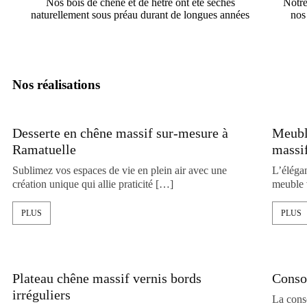
Nos bois de chêne et de hêtre ont été séchés
Notre
naturellement sous préau durant de longues années
nos 
Nos réalisations
Desserte en chêne massif sur-mesure à
Meuble
Ramatuelle
massi
Sublimez vos espaces de vie en plein air avec une
L’éléga
création unique qui allie praticité […]
meuble 
PLUS
PLUS
Plateau chêne massif vernis bords
Consol
irréguliers
La cons