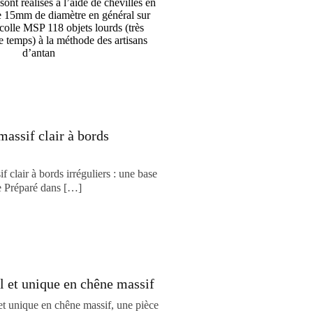
nt réalisés à l’aide de chevilles en
de 15mm de diamètre en général sur
colle MSP 118 objets lourds (très
le temps) à la méthode des artisans
d’antan
massif clair à bords
f clair à bords irréguliers : une base
ée Préparé dans […]
al et unique en chêne massif
 et unique en chêne massif, une pièce