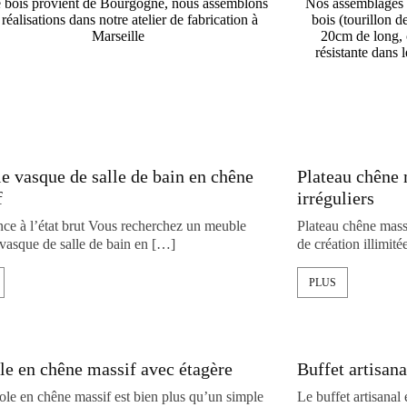
 bois provient de Bourgogne, nous assemblons
Nos assemblages so
réalisations dans notre atelier de fabrication à
bois (tourillon 
Marseille
20cm de long, 
résistante dans 
 vasque de salle de bain en chêne
Plateau chêne 
f
irréguliers
nce à l’état brut Vous recherchez un meuble
Plateau chêne massi
vasque de salle de bain en […]
de création illimit
PLUS
e en chêne massif avec étagère
Buffet artisan
ole en chêne massif est bien plus qu’un simple
Le buffet artisanal