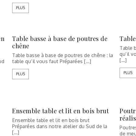
PLUS
en
Table basse à base de poutres de
Table
chêne
Table b
qu’il v
Table basse à base de poutres de chêne : la
[…]
ud
table qu’il vous faut Préparées […]
PLUS
PLUS
Ensemble table et lit en bois brut
Poutr
réali
Ensemble table et lit en bois brut
Préparées dans notre atelier du Sud de la
Poutres
[…]
de meub