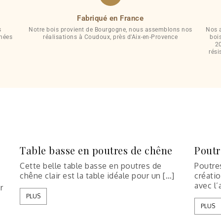
Fabriqué en France
s
Notre bois provient de Bourgogne, nous assemblons nos
Nos a
nnées
réalisations à Coudoux, près d'Aix-en-Provence
boi
20
rési
Table basse en poutres de chêne
Poutr
Cette belle table basse en poutres de
Poutre
chêne clair est la table idéale pour un […]
créatio
avec l’
r
PLUS
PLUS