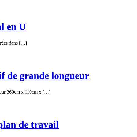
al en U
arées dans […]
if de grande longueur
ngueur 360cm x 110cm x […]
plan de travail