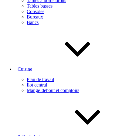
Tables à bords droits
Tables basses
Consoles
Bureaux
Bancs
Cuisine
Plan de travail
Îlot central
Mange-debout et comptoirs