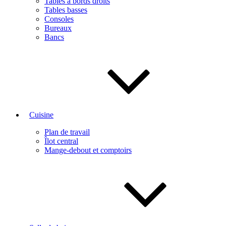
Tables à bords droits
Tables basses
Consoles
Bureaux
Bancs
Cuisine
Plan de travail
Îlot central
Mange-debout et comptoirs