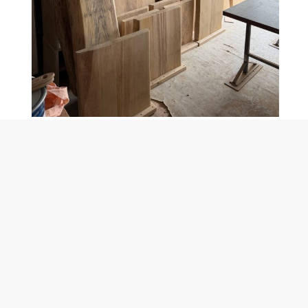
Piètements de table en chêne massif
Décrivez nous votre projet
et obtenez un devis
gratuit
Nom
*