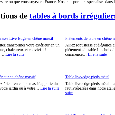
mesure ou que vous soyez en France. Nos transporteurs spécialisés dans le
ations de
tables à bords irrégulier
rrasse Live-Edge en chêne massif
Piètements de table en chêne m
tez transformer votre extérieur en un
Alliez robustesse et élégance a
ue, chaleureux et convivial ?
piètements de table Le choix d
au…
Lire la suite
commence…
Lire la suite
érieur en chêne massif
Table live-edge pieds métal
extérieur en chêne massif apporte du
Table live-edge pieds métal : la
 votre jardin ou à votre…
Lire la suite
faut Préparées dans notre ate
suite