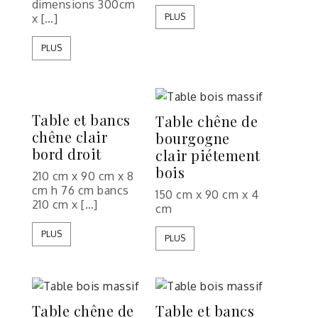
dimensions 300cm
x […]
PLUS
PLUS
Table et bancs
Table chêne de
chêne clair
bourgogne
bord droit
clair piétement
bois
210 cm x 90 cm x 8
cm h 76 cm bancs
150 cm x 90 cm x 4
210 cm x […]
cm
PLUS
PLUS
Table chêne de
Table et bancs