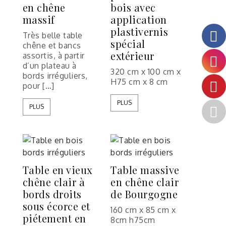
en chêne
bois avec
massif
application
plastivernis
Très belle table
spécial
chêne et bancs
extérieur
assortis, à partir
d’un plateau à
320 cm x 100 cm x
bords irréguliers,
H75 cm x 8 cm
pour […]
PLUS
PLUS
Table en vieux
Table massive
chêne clair à
en chêne clair
bords droits
de Bourgogne
sous écorce et
160 cm x 85 cm x
piétement en
8cm h75cm