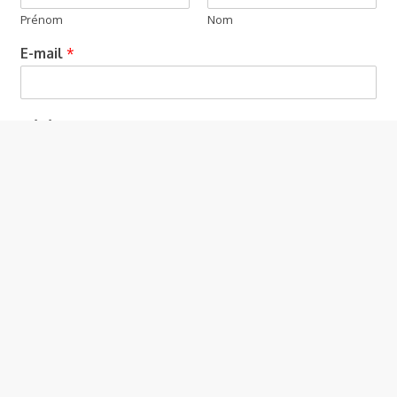
Prénom
Nom
E-mail
*
Téléphone
Commentaire ou message
*