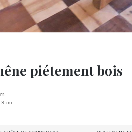
hêne piétement bois
cm
x 8 cm