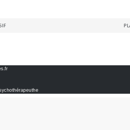
SIF
PL
s.fr
sychothérapeuthe