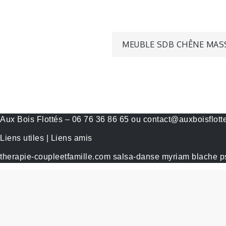
Navigation
MEUBLE SDB CHÊNE MAS
de
l’article
Aux Bois Flottés – 06 76 36 86 65 ou contact@auxboisflotte
Liens utiles | Liens amis
therapie-coupleetfamille.com
salsa-danse
myriam blache p