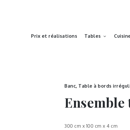
Skip
to
content
Prix et réalisations
Tables
Cuisin
Banc
,
Table à bords irrégul
Ensemble t
300 cm x 100 cm x 4 cm