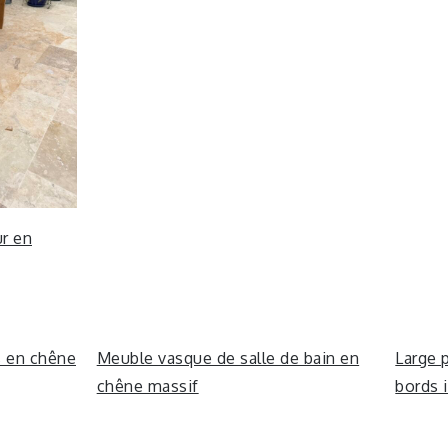
ur en
s en chêne
Meuble vasque de salle de bain en
Large 
chêne massif
bords i