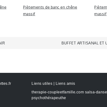
hêne
Piètements de banc en chêne
Piètem
massif
massif
AIR
BUFFET ARTISANAL ET 
ttes.fr
Liens utiles | Liens amis
therapie-coupleetfamille.com
salsa-danse
psychothérapeuthe